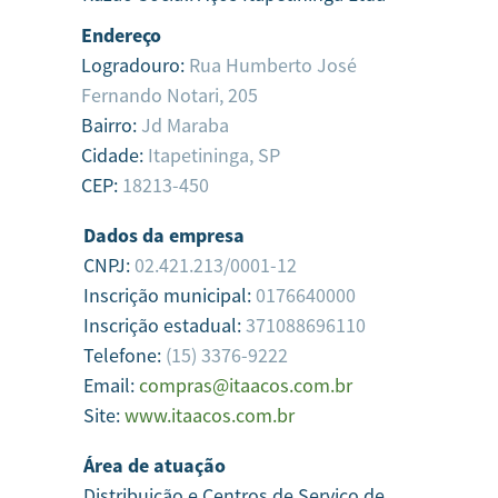
Endereço
Logradouro:
Rua Humberto José
Fernando Notari, 205
Bairro:
Jd Maraba
Cidade:
Itapetininga,
SP
CEP:
18213-450
Dados da empresa
CNPJ:
02.421.213/0001-12
Inscrição municipal:
0176640000
Inscrição estadual:
371088696110
Telefone:
(15) 3376-9222
Email:
compras@itaacos.com.br
Site:
www.itaacos.com.br
Área de atuação
Distribuição e Centros de Serviço de