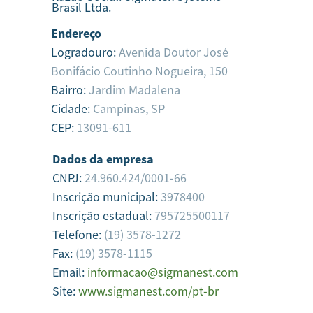
Brasil Ltda.
Endereço
Logradouro:
Avenida Doutor José
Bonifácio Coutinho Nogueira, 150
Bairro:
Jardim Madalena
Cidade:
Campinas,
SP
CEP:
13091-611
Dados da empresa
CNPJ:
24.960.424/0001-66
Inscrição municipal:
3978400
Inscrição estadual:
795725500117
Telefone:
(19) 3578-1272
Fax:
(19) 3578-1115
Email:
informacao@sigmanest.com
Site:
www.sigmanest.com/pt-br