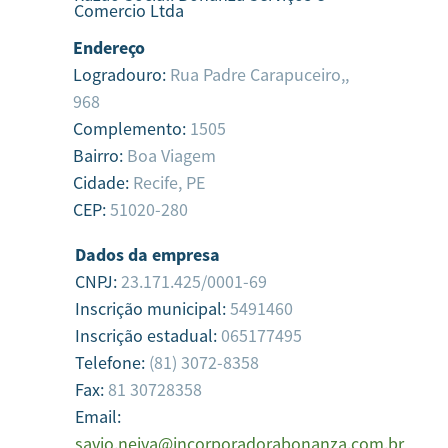
Comercio Ltda
Endereço
Logradouro:
Rua Padre Carapuceiro,,
968
Complemento:
1505
Bairro:
Boa Viagem
Cidade:
Recife,
PE
CEP:
51020-280
Dados da empresa
CNPJ:
23.171.425/0001-69
Inscrição municipal:
5491460
Inscrição estadual:
065177495
Telefone:
(81) 3072-8358
Fax:
81 30728358
Email:
savio.neiva@incorporadorabonanza.com.br