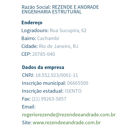
Razão Social:
REZENDE E ANDRADE
ENGENHARIA ESTRUTURAL
Endereço
Logradouro:
Rua Sucupira, 62
Bairro:
Cachambi
Cidade:
Rio de Janeiro,
RJ
CEP:
20785-040
Dados da empresa
CNPJ:
18.552.923/0001-11
Inscrição municipal:
06665500
Inscrição estadual:
ISENTO
Fax:
(21) 99263-5857
Email:
rogeriorezende@rezendeeandrade.com.br
Site:
www.rezendeeandrade.com.br