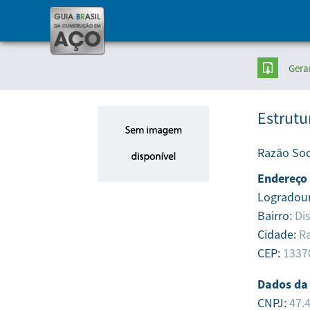
Gera
Estrutu
Razão Soc
Endereço
Logradou
Bairro:
Dis
Cidade:
Ra
CEP:
1337
Dados da
CNPJ:
47.