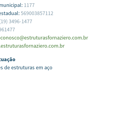
 municipal:
1177
estadual:
569003857112
(19) 3496-1477
961477
econosco@estruturasfornaziero.com.br
estruturasfornaziero.com.br
tuação
es de estruturas em aço