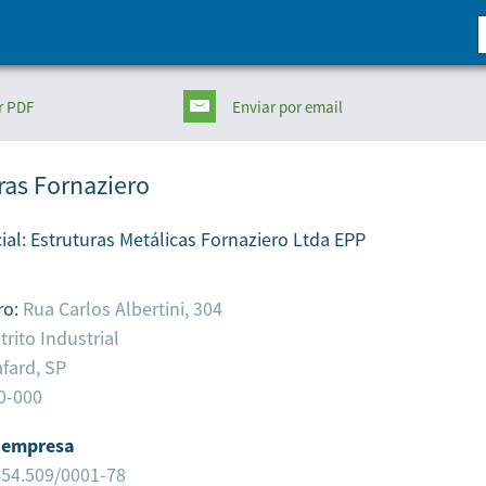
r PDF
Enviar
por email
ras Fornaziero
ial:
Estruturas Metálicas Fornaziero Ltda EPP
ro:
Rua Carlos Albertini, 304
trito Industrial
fard,
SP
0-000
 empresa
454.509/0001-78