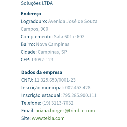
Soluções LTDA
Endereço
Logradouro:
Avenida José de Souza
Campos, 900
Complemento:
Sala 601 e 602
Bairro:
Nova Campinas
Cidade:
Campinas,
SP
CEP:
13092-123
Dados da empresa
CNPJ:
11.325.650/0001-23
Inscrição municipal:
002.453.428
Inscrição estadual:
795.285.900.111
Telefone:
(19) 3113-7032
Email:
ariana.borges@trimble.com
Site:
www.tekla.com