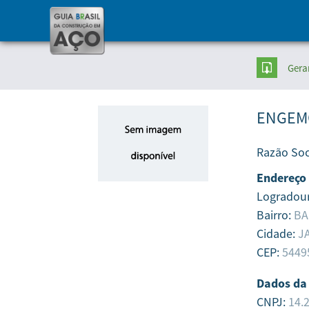
Gera
ENGEM
Razão Soc
Endereço
Logradou
Bairro:
BA
Cidade:
J
CEP:
5449
Dados da
CNPJ:
14.