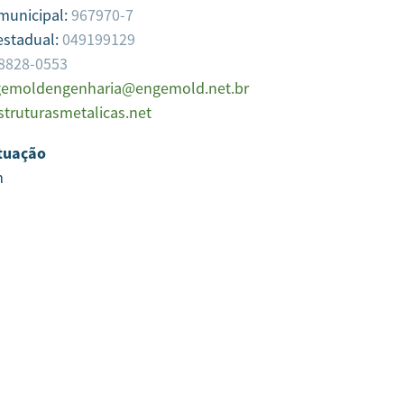
 municipal:
967970-7
estadual:
049199129
98828-0553
emoldengenharia@engemold.net.br
truturasmetalicas.net
tuação
m