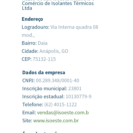
Comércio de Isolantes Térmicos
Ltda
Endereço
Logradouro:
Via Interna quadra 08
mod.,
Bairro:
Daia
Cidade:
Anápolis,
GO
CEP:
75132-115
Dados da empresa
CNPJ:
00.289.348/0001-40
Inscrição municipal:
23801
Inscrição estadual:
10130779-9
Telefone:
(62) 4015-1122
Email:
vendas@isoeste.com.b
Site:
www.isoeste.com.br