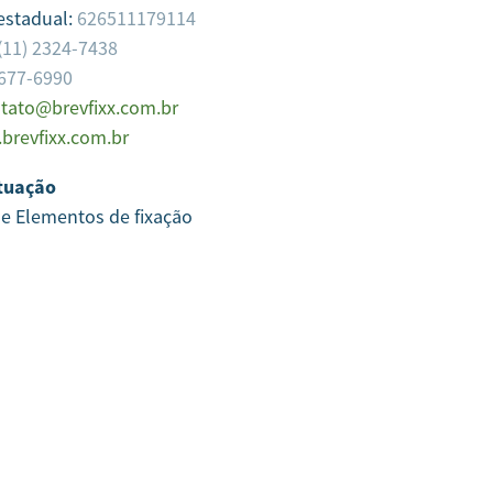
 estadual:
626511179114
(11) 2324-7438
2677-6990
tato@brevfixx.com.br
brevfixx.com.br
tuação
 e Elementos de fixação