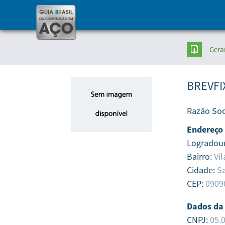
Gera
BREVFI
Razão Soc
Endereço
Logradou
Bairro:
Vi
Cidade:
S
CEP:
0909
Dados da
CNPJ:
05.