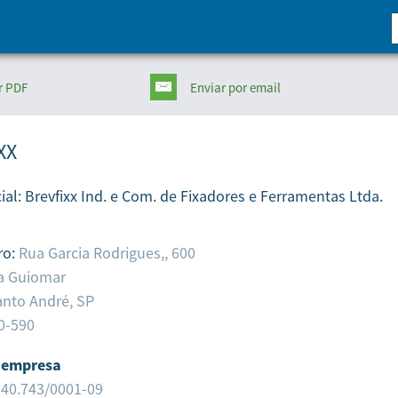
r PDF
Enviar
por email
XX
ial:
Brevfixx Ind. e Com. de Fixadores e Ferramentas Ltda.
ro:
Rua Garcia Rodrigues,, 600
la Guiomar
anto André,
SP
0-590
 empresa
040.743/0001-09