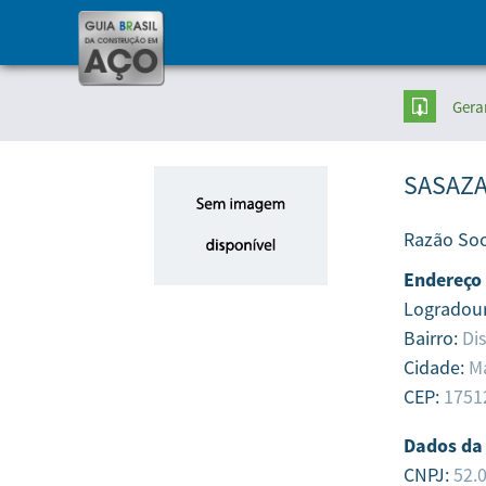
Gera
SASAZA
Razão Soc
Endereço
Logradou
Bairro:
Dis
Cidade:
Ma
CEP:
1751
Dados da
CNPJ:
52.