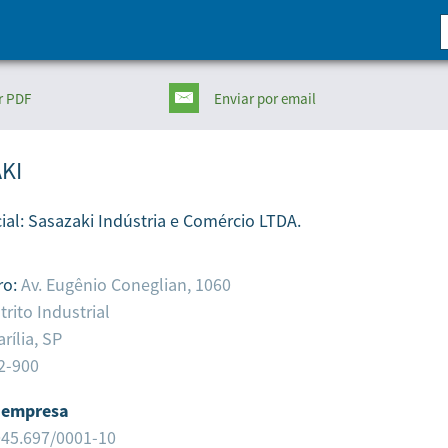
r PDF
Enviar
por email
KI
ial:
Sasazaki Indústria e Comércio LTDA.
ro:
Av. Eugênio Coneglian, 1060
trito Industrial
rília,
SP
2-900
 empresa
045.697/0001-10