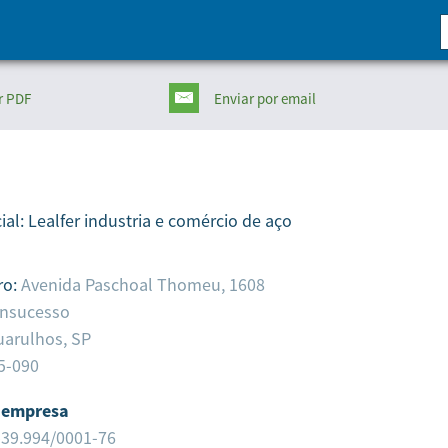
r PDF
Enviar
por email
ial:
Lealfer industria e comércio de aço
ro:
Avenida Paschoal Thomeu, 1608
nsucesso
uarulhos,
SP
5-090
 empresa
539.994/0001-76