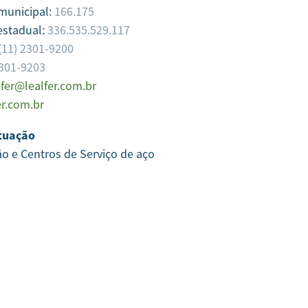
 municipal:
166.175
estadual:
336.535.529.117
(11) 2301-9200
2301-9203
lfer@lealfer.com.br
er.com.br
tuação
ão e Centros de Serviço de aço