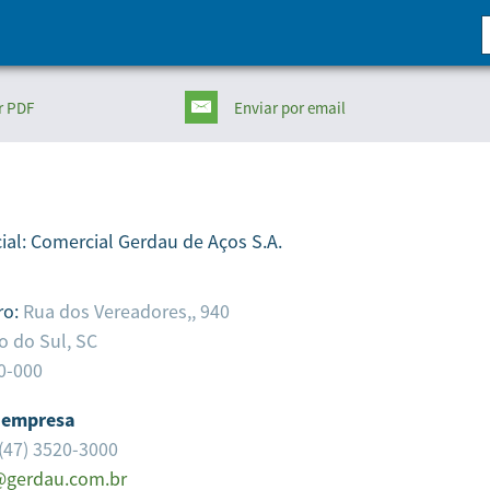
r PDF
Enviar
por email
ial:
Comercial Gerdau de Aços S.A.
ro:
Rua dos Vereadores,, 940
o do Sul,
SC
0-000
 empresa
(47) 3520-3000
@gerdau.com.br