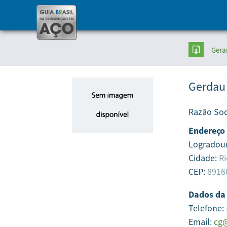
Gera
Gerdau
Razão Soc
Endereço
Logradou
Cidade:
Ri
CEP:
8916
Dados da
Telefone:
Email:
cg