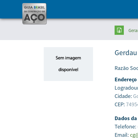
Gera
Gerdau
Razão Soc
Endereço
Logradou
Cidade:
Go
CEP:
7495
Dados da
Telefone:
Email:
cg