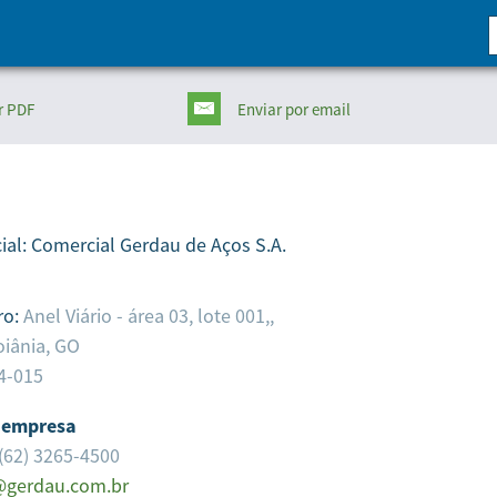
r PDF
Enviar
por email
ial:
Comercial Gerdau de Aços S.A.
ro:
Anel Viário - área 03, lote 001,,
iânia,
GO
4-015
 empresa
(62) 3265-4500
@gerdau.com.br