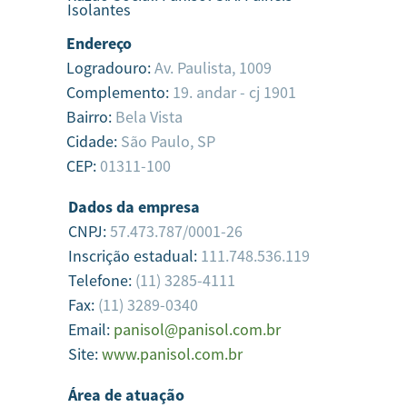
Isolantes
Endereço
Logradouro:
Av. Paulista, 1009
Complemento:
19. andar - cj 1901
Bairro:
Bela Vista
Cidade:
São Paulo,
SP
CEP:
01311-100
Dados da empresa
CNPJ:
57.473.787/0001-26
Inscrição estadual:
111.748.536.119
Telefone:
(11) 3285-4111
Fax:
(11) 3289-0340
Email:
panisol@panisol.com.br
Site:
www.panisol.com.br
Área de atuação