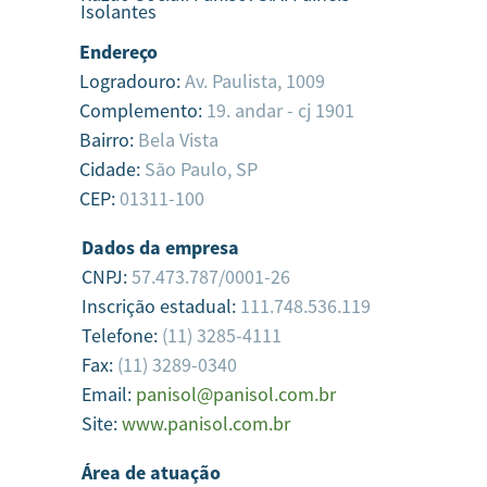
Isolantes
Endereço
Logradouro:
Av. Paulista, 1009
Complemento:
19. andar - cj 1901
Bairro:
Bela Vista
Cidade:
São Paulo,
SP
CEP:
01311-100
Dados da empresa
CNPJ:
57.473.787/0001-26
Inscrição estadual:
111.748.536.119
Telefone:
(11) 3285-4111
Fax:
(11) 3289-0340
Email:
panisol@panisol.com.br
Site:
www.panisol.com.br
Área de atuação