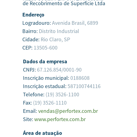
de Recobrimento de Superfície Ltda
Endereço
Logradouro:
Avenida Brasil, 6899
Bairro:
Distrito Industrial
Cidade:
Rio Claro,
SP
CEP:
13505-600
Dados da empresa
CNPJ:
67.126.854/0001-90
Inscrição municipal:
0188608
Inscrição estadual:
587100744116
Telefone:
(19) 3526-1100
Fax:
(19) 3526-1110
Email:
vendas@perfortex.com.br
Site:
www.perfortex.com.br
Área de atuação