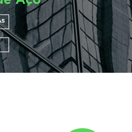
de Aço
AS