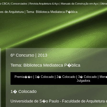
do CBCA
|
Consorciados
|
Revista Arquitetura & Aço
|
Manuais da Construção em Aço
|
Últim
6º Concurso | 2013
Tema: Biblioteca Mediateca P�blica
|
|
|
|
Premia��o
1� Colocado
2� Colocado
3� Colocado
Men�
Julgadora
1� Colocado
Universidade de S�o Paulo - Faculdade de Arquitetura