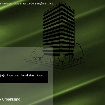
as Notícias
|
Guia Brasil da Construção em Aço
|
|
�o Honrosa
Finalistas
Com.
 e Urbanismo