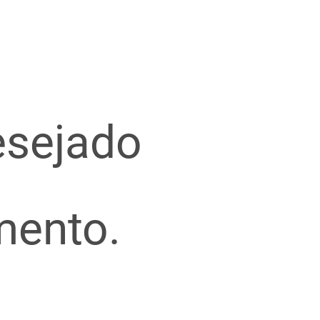
esejado
mento.