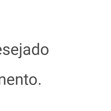
esejado
mento.