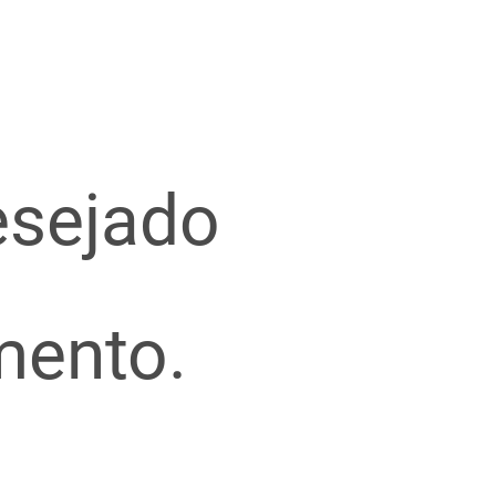
esejado
mento.